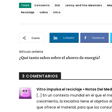
TAGS
Concierto
DLD
Jenny and the Mexicats
Ma
Reciclaje
vidrio
Vitro
Linkedin
Facebook
Cuota
Artículo anterior
¿Qué tanto sabes sobre el ahorro de energía?
3 COMENTARIOS
Vitro impulsa el reciclaje » Notas Del M
[…] En un contexto mundial en el que el m
crecimiento, la iniciativa tiene el objetiv
que ofrece el material, para que los cons