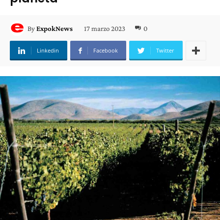
17 marzo 2023
0
By
ExpokNews
Linkedin
Facebook
Twitter