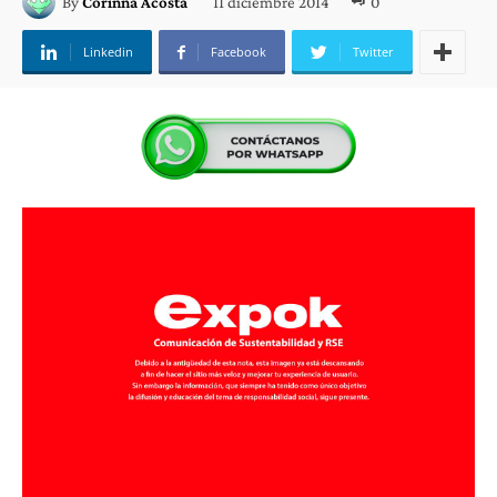
11 diciembre 2014
0
By
Corinna Acosta
Linkedin
Facebook
Twitter