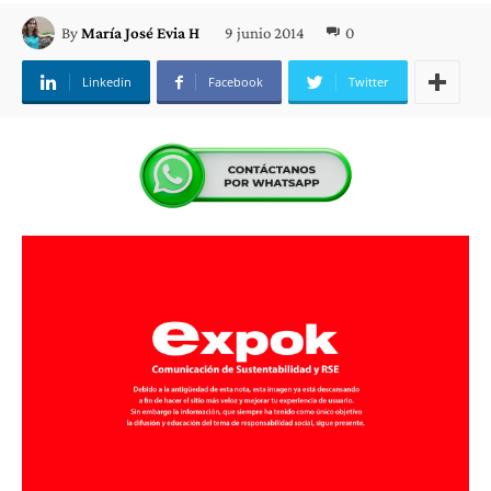
9 junio 2014
0
By
María José Evia H
Linkedin
Facebook
Twitter