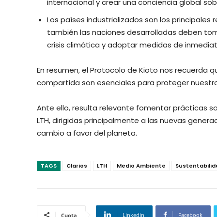
internacional y crear una conciencia global sob
Los países industrializados son los principales
también las naciones desarrolladas deben tom
crisis climática y adoptar medidas de inmedia
En resumen, el Protocolo de Kioto nos recuerda q
compartida son esenciales para proteger nuestro
Ante ello, resulta relevante fomentar prácticas 
LTH, dirigidas principalmente a las nuevas gener
cambio a favor del planeta.
TAGS
Clarios
LTH
Medio Ambiente
Sustentabilid
Linkedin
Facebook
Cuota