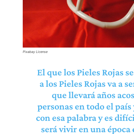
Pixabay License
El que los Pieles Rojas s
a los Pieles Rojas va a 
que llevará años aco
personas en todo el país 
con esa palabra y es difí
será vivir en una época e