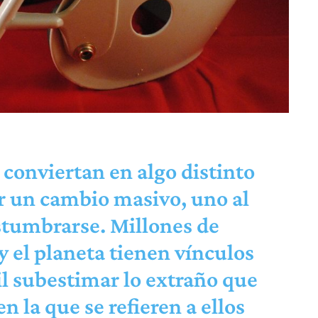
e conviertan en algo distinto
ser un cambio masivo, uno al
stumbrarse. Millones de
y el planeta tienen vínculos
cil subestimar lo extraño que
n la que se refieren a ellos