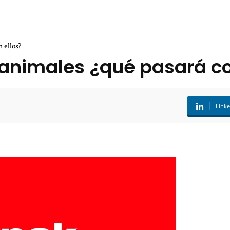
 ellos?
n animales ¿qué pasará co
Link