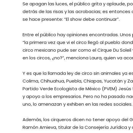
Se apagan las luces, el público grita y aplaude, p
detrás de las risas y las acrobacias; es entonce
se hace presente: “El show debe continuar”.
Entre el público hay opiniones encontradas. Unos 
“la primera vez que vi el circo llegó al pueblo don
circo mexicano pude ser como el Cirque Du Soleil y
en los circos, ¿no?”, menciona Laura, quien va ac
Y es que la llamada ley de circo sin animales ya e
Colima, Chihuahua, Puebla, Chiapas, Yucatán y Z
Partido Verde Ecologista de México (PVEM) Jesús
y apoyo a los empresarios. Pero no ha pasado na
uno, lo amenazan y exhiben en las redes sociales.
Además, los cirqueros dicen no tener apoyo del Go
Ramón Amieva, titular de la Consejería Jurídica y 