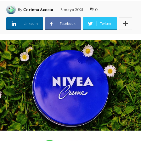
3 mayo 2021
0
By
Corinna Acosta
Linkedin
Facebook
Twitter