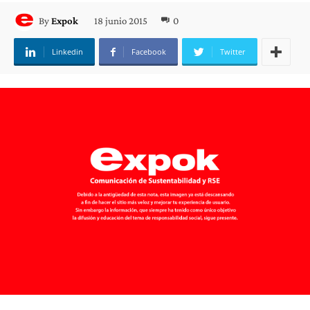
18 junio 2015
0
By
Expok
Linkedin
Facebook
Twitter