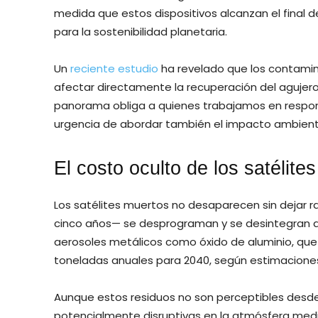
medida que estos dispositivos alcanzan el final d
para la sostenibilidad planetaria.
Un
reciente estudio
ha revelado que los contamina
afectar directamente la recuperación del agujero
panorama obliga a quienes trabajamos en responsab
urgencia de abordar también el impacto ambiental
El costo oculto de los satélite
Los satélites muertos no desaparecen sin dejar ras
cinco años— se desprograman y se desintegran al 
aerosoles metálicos como óxido de aluminio, qu
toneladas anuales para 2040, según estimaciones 
Aunque estos residuos no son perceptibles desde 
potencialmente disruptivas en la atmósfera media