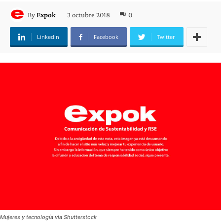
3 octubre 2018
0
By
Expok
Linkedin
Facebook
Twitter
Mujeres y tecnología via Shutterstock