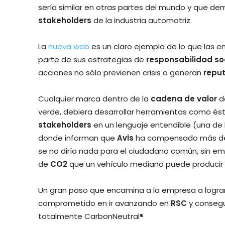
sería similar en otras partes del mundo y que de
stakeholders
de la industria automotriz.
La
nueva web
es un claro ejemplo de lo que las 
parte de sus estrategias de
responsabilidad so
acciones no sólo previenen crisis o generan
reput
Cualquier marca dentro de la
cadena de valor
de
verde, debiera desarrollar herramientas como é
stakeholders
en un lenguaje entendible (una de 
donde informan que
Avis
ha compensado más de
se no diría nada para el ciudadano común, sin 
de
CO2
que un vehículo mediano puede producir 
Un gran paso que encamina a la empresa a logra
comprometido en ir avanzando en
RSC
y consegu
totalmente CarbonNeutral®