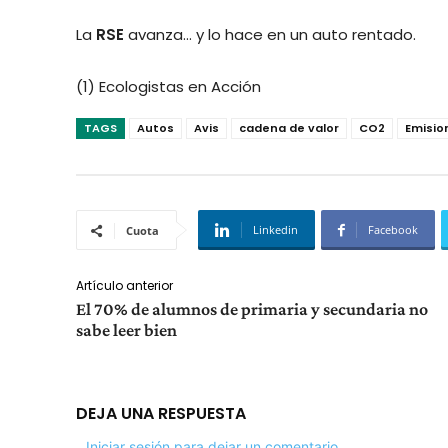
La
RSE
avanza… y lo hace en un auto rentado.
(1) Ecologistas en Acción
TAGS
Autos
Avis
cadena de valor
CO2
Emisio
Linkedin
Facebook
Cuota
Artículo anterior
El 70% de alumnos de primaria y secundaria no
sabe leer bien
DEJA UNA RESPUESTA
Iniciar sesión para dejar un comentario