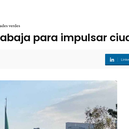
dades verdes
rabaja para impulsar ci
Link