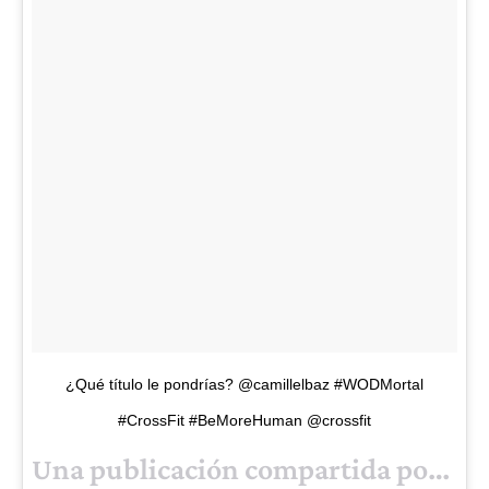
¿Qué título le pondrías? @camillelbaz #WODMortal
#CrossFit #BeMoreHuman @crossfit
Una publicación compartida por @
re