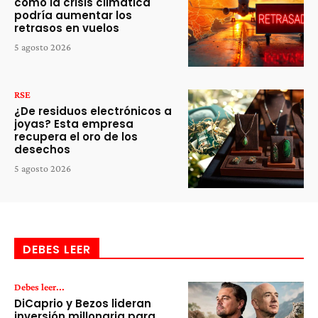
cómo la crisis climática
podría aumentar los
retrasos en vuelos
5 agosto 2026
RSE
¿De residuos electrónicos a
joyas? Esta empresa
recupera el oro de los
desechos
5 agosto 2026
DEBES LEER
Debes leer...
DiCaprio y Bezos lideran
inversión millonaria para