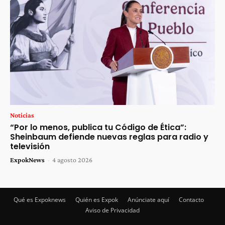
Noticias
“Por lo menos, publica tu Código de Ética”:
Sheinbaum defiende nuevas reglas para radio y
televisión
ExpokNews
-
4 agosto 2026
Qué es Expoknews
Quién es Expok
Anúnciate aquí
Contacto
Aviso de Privacidad