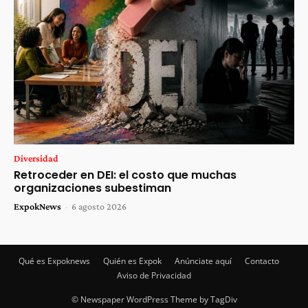
Diversidad
Retroceder en DEI: el costo que muchas
organizaciones subestiman
ExpokNews
-
6 agosto 2026
Qué es Expoknews
Quién es Expok
Anúnciate aquí
Contacto
Aviso de Privacidad
© Newspaper WordPress Theme by TagDiv