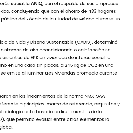
erés social, la
ANIQ
, con el respaldo de sus empresas
México, concluyendo que con el ahorro de 433 hogares
o público del Zócalo de la Ciudad de México durante un
 Ciclo de Vida y Diseño Sustentable (CADIS), determinó
e sistemas de aire acondicionado o calefacción se
s aislantes de EPS en viviendas de interés social, la
año en una casa sin placas, a 245 kg de CO2 en una
se emite al iluminar tres viviendas promedio durante
 basaron en los lineamientos de la norma NMX-SAA-
ente a principios, marco de referencia, requisitos y
a metodología está basada en lineamientos de la
SO), que permitió evaluar entre otros elementos la
lobal.