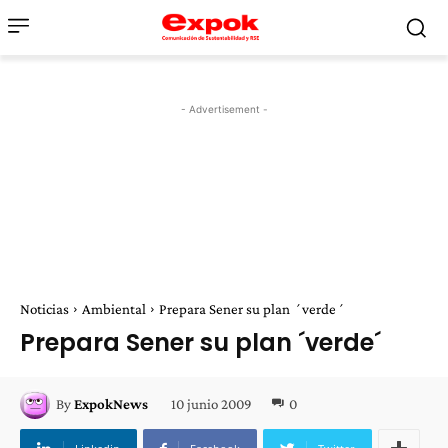
- Advertisement -
Noticias
Ambiental
Prepara Sener su plan ´verde´
Prepara Sener su plan ´verde´
10 junio 2009
0
By
ExpokNews