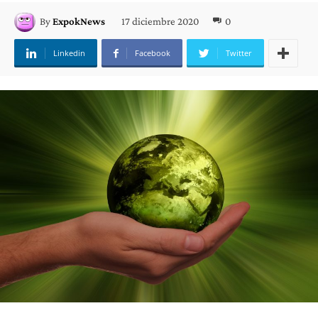
17 diciembre 2020
0
By
ExpokNews
Linkedin
Facebook
Twitter