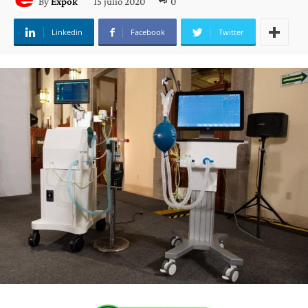
15 julio 2020
0
By
Expok
Linkedin
Facebook
Twitter