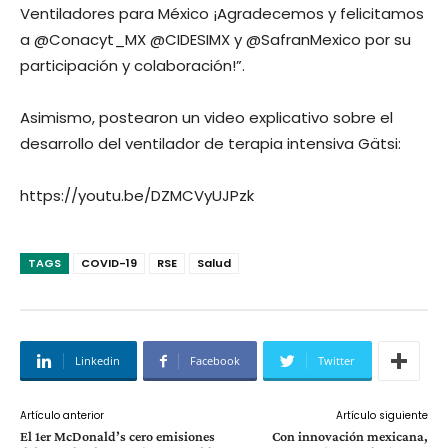
Ventiladores para México ¡Agradecemos y felicitamos
a @Conacyt_MX @CIDESIMX y @SafranMexico por su
participación y colaboración!”.
Asimismo, postearon un video explicativo sobre el
desarrollo del ventilador de terapia intensiva Gätsi:
https://youtu.be/DZMCVyUJPzk
TAGS
COVID-19
RSE
Salud
Linkedin
Facebook
Twitter
Artículo anterior
Artículo siguiente
El 1er McDonald’s cero emisiones
Con innovación mexicana,