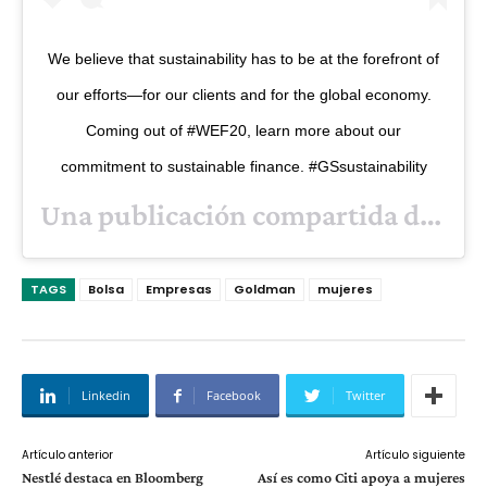
We believe that sustainability has to be at the forefront of
our efforts—for our clients and for the global economy.
Coming out of #WEF20, learn more about our
commitment to sustainable finance. #GSsustainability
Una publicación compartida de
Goldm
TAGS
Bolsa
Empresas
Goldman
mujeres
Linkedin
Facebook
Twitter
Artículo anterior
Artículo siguiente
Nestlé destaca en Bloomberg
Así es como Citi apoya a mujeres