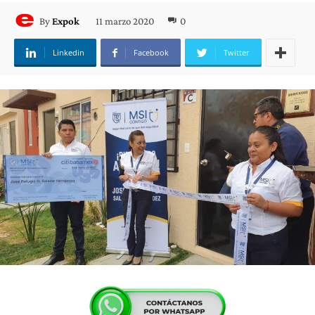
11 marzo 2020
0
By
Expok
Linkedin
Facebook
Twitter