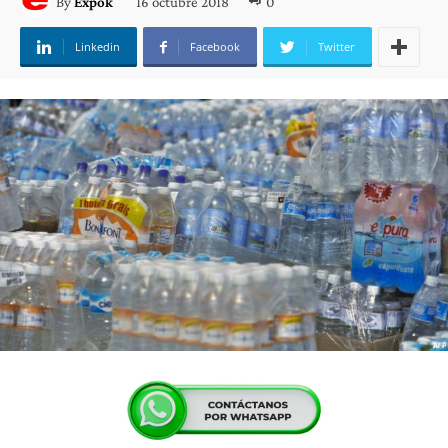
16 octubre 2018
0
By
Expok
Linkedin
Facebook
Twitter