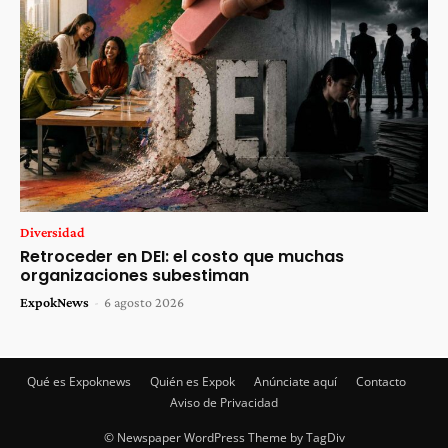
Diversidad
Retroceder en DEI: el costo que muchas
organizaciones subestiman
ExpokNews
-
6 agosto 2026
Qué es Expoknews
Quién es Expok
Anúnciate aquí
Contacto
Aviso de Privacidad
© Newspaper WordPress Theme by TagDiv