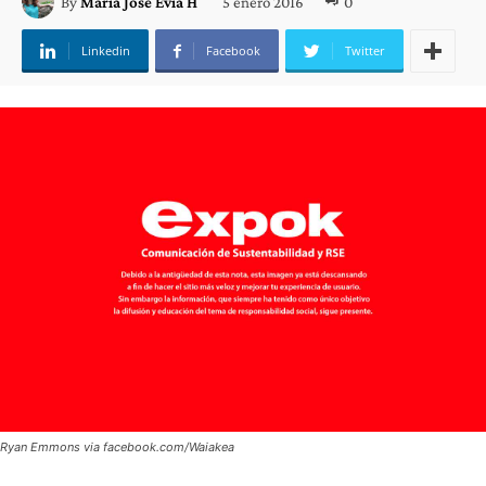
5 enero 2016
0
By
María José Evia H
Linkedin
Facebook
Twitter
Ryan Emmons via facebook.com/Waiakea