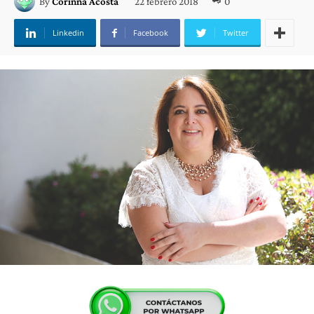
22 febrero 2018
0
By
Corinna Acosta
Linkedin
Facebook
Twitter