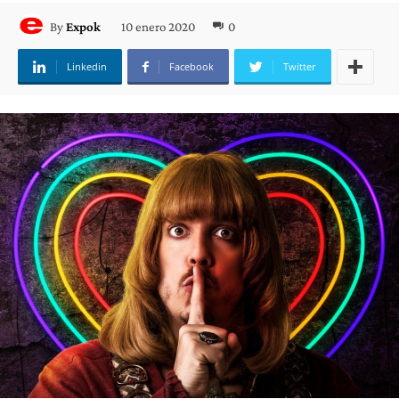
10 enero 2020
0
By
Expok
Linkedin
Facebook
Twitter