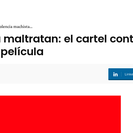
iolencia machista...
 maltratan: el cartel cont
película
Link