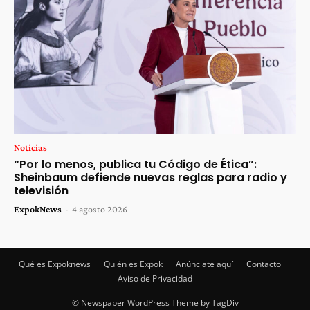
Noticias
“Por lo menos, publica tu Código de Ética”:
Sheinbaum defiende nuevas reglas para radio y
televisión
ExpokNews
-
4 agosto 2026
Qué es Expoknews
Quién es Expok
Anúnciate aquí
Contacto
Aviso de Privacidad
© Newspaper WordPress Theme by TagDiv