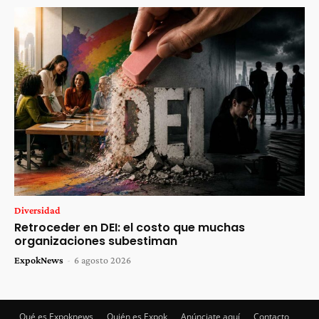
Diversidad
Retroceder en DEI: el costo que muchas
organizaciones subestiman
ExpokNews
-
6 agosto 2026
Qué es Expoknews
Quién es Expok
Anúnciate aquí
Contacto