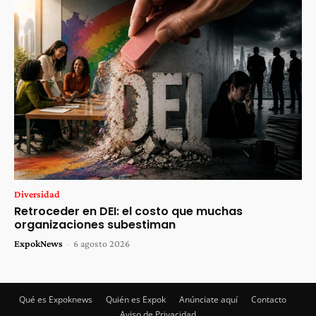
Diversidad
Retroceder en DEI: el costo que muchas
organizaciones subestiman
ExpokNews
-
6 agosto 2026
Qué es Expoknews
Quién es Expok
Anúnciate aquí
Contacto
Aviso de Privacidad