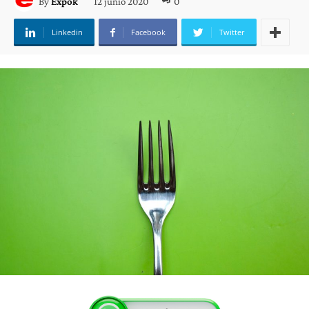
12 junio 2020
0
By
Expok
Linkedin
Facebook
Twitter