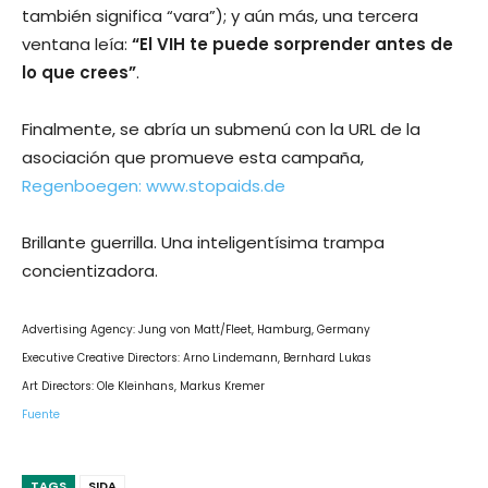
también significa “vara”); y aún más, una tercera
ventana leí­a:
“El VIH te puede sorprender antes de
lo que crees”
.
Finalmente, se abrí­a un submenú con la URL de la
asociación que promueve esta campaña,
Regenboegen: www.stopaids.de
Brillante guerrilla. Una inteligentí­sima trampa
concientizadora.
Advertising Agency: Jung von Matt/Fleet, Hamburg, Germany
Executive Creative Directors: Arno Lindemann, Bernhard Lukas
Art Directors: Ole Kleinhans, Markus Kremer
Fuente
TAGS
SIDA