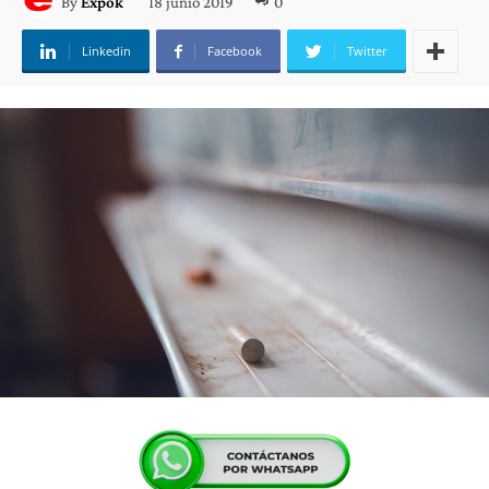
18 junio 2019
0
By
Expok
Linkedin
Facebook
Twitter