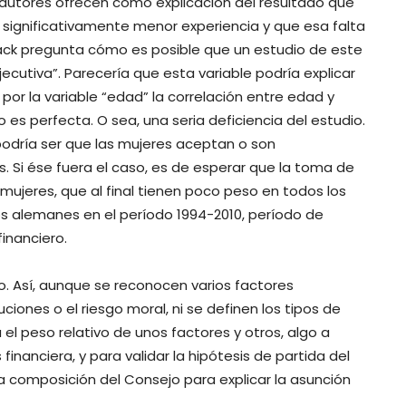
autores ofrecen como explicación del resultado que
r significativamente menor experiencia y que esa falta
llack pregunta cómo es posible que un estudio de este
jecutiva”. Parecería que esta variable podría explicar
por la variable “edad” la correlación entre edad y
o es perfecta. O sea, una seria deficiencia del estudio.
podría ser que las mujeres aceptan o son
 Si ése fuera el caso, es de esperar que la toma de
ujeres, que al final tienen poco peso en todos los
s alemanes en el período 1994-2010, período de
inanciero.
. Así, aunque se reconocen varios factores
iones o el riesgo moral, ni se definen los tipos de
 el peso relativo de unos factores y otros, algo a
financiera, y para validar la hipótesis de partida del
a composición del Consejo para explicar la asunción