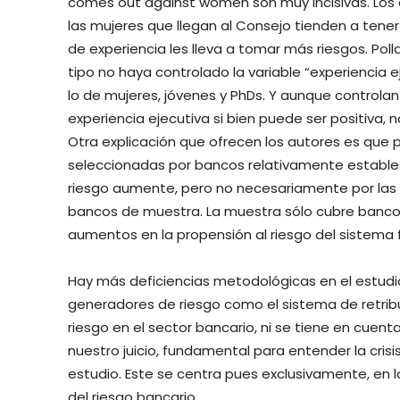
comes out against women son muy incisivas. Los 
las mujeres que llegan al Consejo tienden a tene
de experiencia les lleva a tomar más riesgos. Po
tipo no haya controlado la variable “experiencia e
lo de mujeres, jóvenes y PhDs. Y aunque controlan 
experiencia ejecutiva si bien puede ser positiva, n
Otra explicación que ofrecen los autores es que 
seleccionadas por bancos relativamente estables.
riesgo aumente, pero no necesariamente por las m
bancos de muestra. La muestra sólo cubre banco
aumentos en la propensión al riesgo del sistema f
Hay más deficiencias metodológicas en el estudio
generadores de riesgo como el sistema de retribuc
riesgo en el sector bancario, ni se tiene en cuenta
nuestro juicio, fundamental para entender la crisis 
estudio. Este se centra pues exclusivamente, en l
del riesgo bancario.