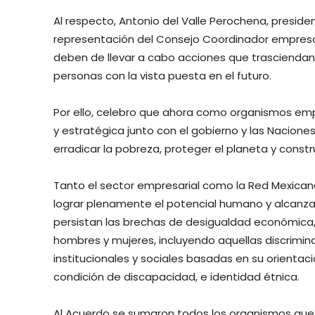
Al respecto, Antonio del Valle Perochena, presid
representación del Consejo Coordinador empresar
deben de llevar a cabo acciones que trasciendan 
personas con la vista puesta en el futuro.
Por ello, celebro que ahora como organismos em
y estratégica junto con el gobierno y las Nacio
erradicar la pobreza, proteger el planeta y const
Tanto el sector empresarial como la Red Mexican
lograr plenamente el potencial humano y alcanzar 
persistan las brechas de desigualdad económica, s
hombres y mujeres, incluyendo aquellas discrimina
institucionales y sociales basadas en su orientac
condición de discapacidad, e identidad étnica.
Al Acuerdo se sumaron todos los organismos qu