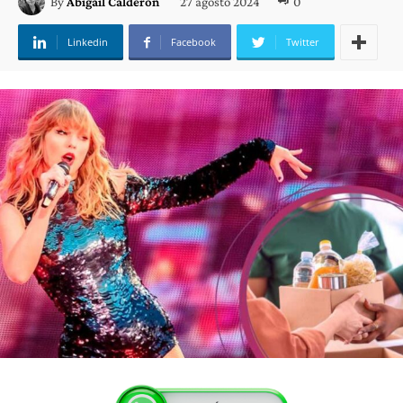
27 agosto 2024
0
By
Abigail Calderón
Linkedin
Facebook
Twitter