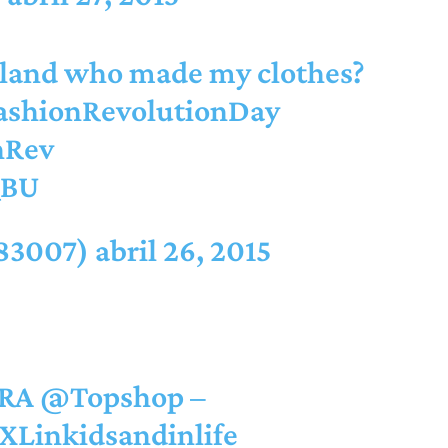
land
who made my clothes?
ashionRevolutionDay
hRev
QBU
83007)
abril 26, 2015
RA
@Topshop
–
XLinkidsandinlife