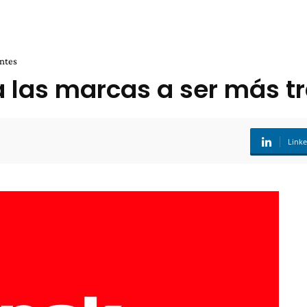
entes
a las marcas a ser más t
Link