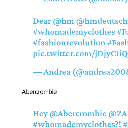
Dear
@hm
@hmdeutsch
#whomademyclothes
#F
#fashionrevolution
#Fas
pic.twitter.com/jDjyC1i
— Andrea (@andrea200
Abercrombie
Hey
@Abercrombie
@ZA
#whomademyclothes
?!
#