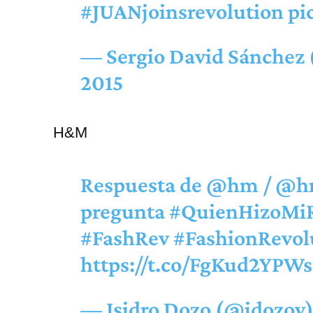
#JUANjoinsrevolution
pi
— Sergio David Sánchez
2015
H&M
Respuesta de
@hm
/
@hm
pregunta
#QuienHizoMi
#FashRev
#FashionRevol
https://t.co/FgKud2YPWs
— Isidro Dozo (@idozov