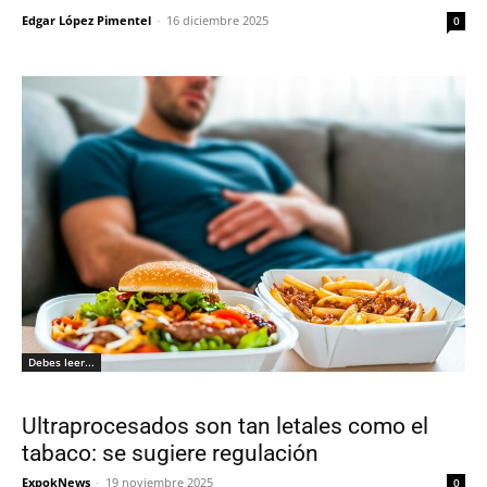
Edgar López Pimentel
-
16 diciembre 2025
0
Debes leer...
Ultraprocesados son tan letales como el
tabaco: se sugiere regulación
ExpokNews
-
19 noviembre 2025
0