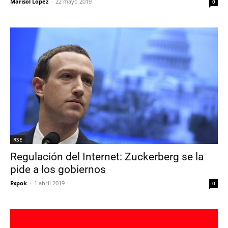
Marisol López
-
22 mayo 2019
0
RSE
Regulación del Internet: Zuckerberg se la
pide a los gobiernos
Expok
-
1 abril 2019
0