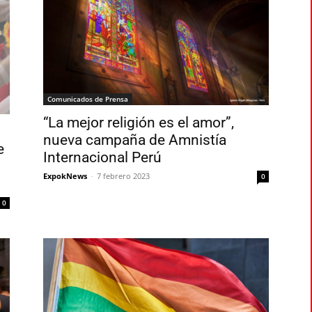
Comunicados de Prensa
“La mejor religión es el amor”,
nueva campaña de Amnistía
e
Internacional Perú
ExpokNews
-
7 febrero 2023
0
0