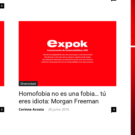
0
Diversidad
Homofobia no es una fobia… tú
eres idiota: Morgan Freeman
Corinna Acosta
-
26 junio 2016
0
4