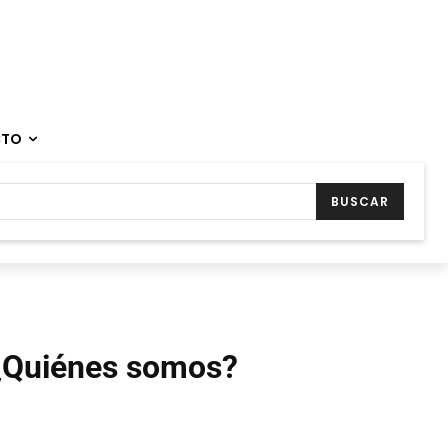
CTO
BUSCAR
¿Quiénes somos?