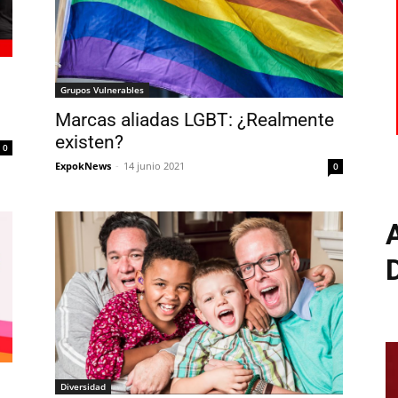
Grupos Vulnerables
Marcas aliadas LGBT: ¿Realmente
existen?
0
ExpokNews
-
14 junio 2021
0
Diversidad