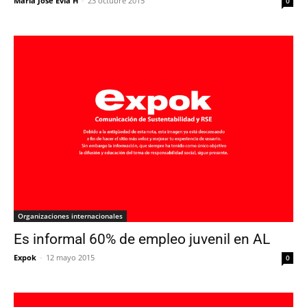
María José Evia H
-
23 octubre 2015
0
Organizaciones internacionales
Es informal 60% de empleo juvenil en AL
Expok
-
12 mayo 2015
0