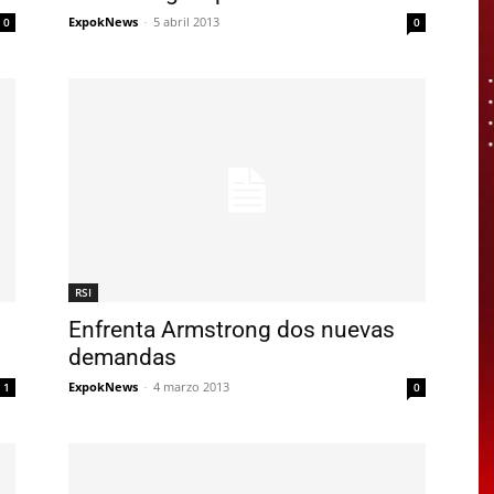
ExpokNews
-
5 abril 2013
0
0
RSI
Enfrenta Armstrong dos nuevas
demandas
ExpokNews
-
4 marzo 2013
1
0