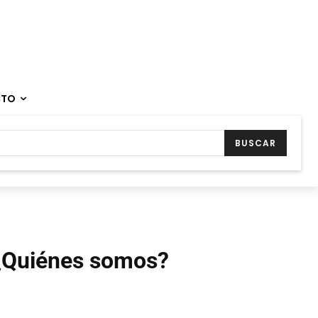
CTO
BUSCAR
¿Quiénes somos?