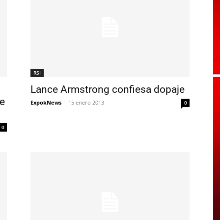
RSI
Lance Armstrong confiesa dopaje
de
ExpokNews
-
15 enero 2013
0
0