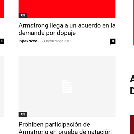
RSI
Armstrong llega a un acuerdo en la
s
demanda por dopaje
ExpokNews
-
21 noviembre 2013
0
0
RSI
Prohíben participación de
Armstrong en prueba de natación