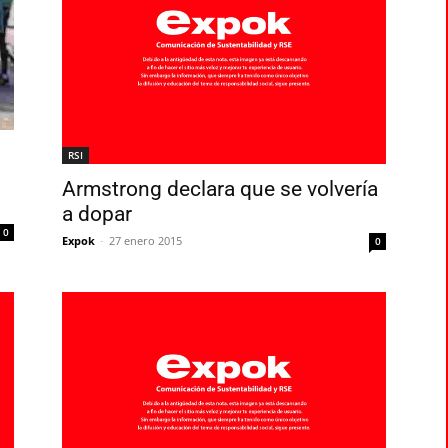
RSI
Armstrong declara que se volvería
a dopar
0
Expok
-
27 enero 2015
0