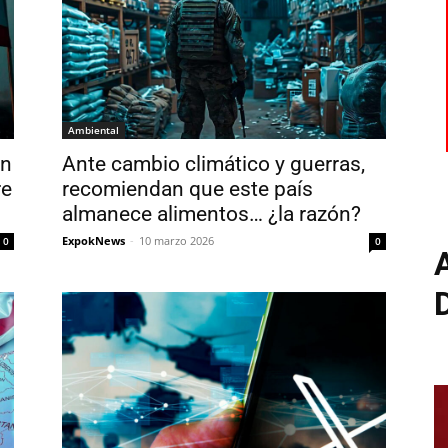
Ambiental
en
Ante cambio climático y guerras,
re
recomiendan que este país
almanece alimentos… ¿la razón?
ExpokNews
-
10 marzo 2026
0
0