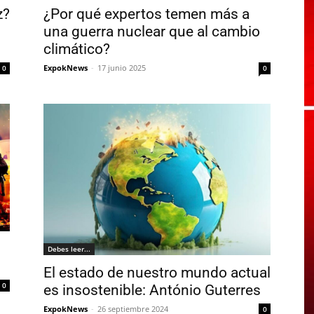
z?
¿Por qué expertos temen más a
una guerra nuclear que al cambio
climático?
ExpokNews
-
17 junio 2025
0
0
Debes leer...
El estado de nuestro mundo actual
0
es insostenible: António Guterres
ExpokNews
-
26 septiembre 2024
0