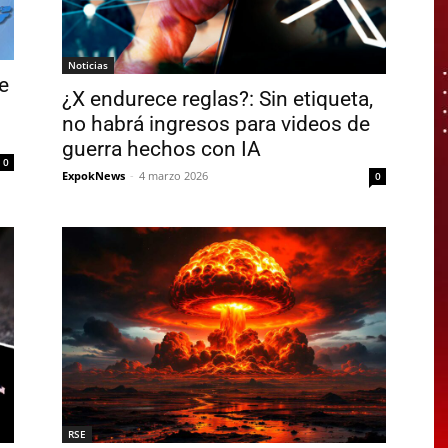
Noticias
e
¿X endurece reglas?: Sin etiqueta,
no habrá ingresos para videos de
guerra hechos con IA
0
ExpokNews
-
4 marzo 2026
0
RSE