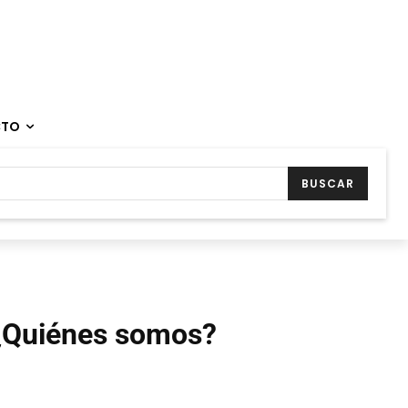
CTO
BUSCAR
¿Quiénes somos?