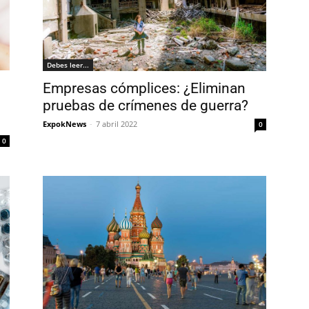
Debes leer...
Empresas cómplices: ¿Eliminan
pruebas de crímenes de guerra?
ExpokNews
-
7 abril 2022
0
0