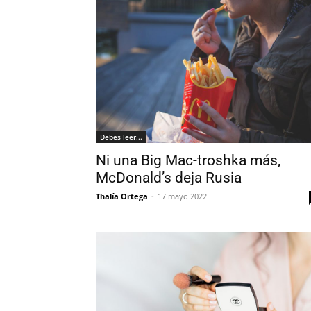
Debes leer...
Ni una Big Mac-troshka más,
McDonald’s deja Rusia
Thalía Ortega
-
17 mayo 2022