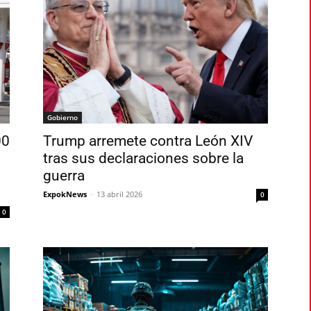
Gobierno
00
Trump arremete contra León XIV
tras sus declaraciones sobre la
guerra
ExpokNews
-
13 abril 2026
0
0