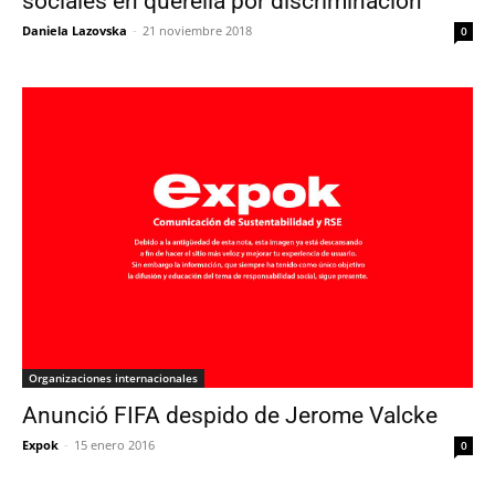
sociales en querella por discriminación
Daniela Lazovska
-
21 noviembre 2018
0
Organizaciones internacionales
Anunció FIFA despido de Jerome Valcke
Expok
-
15 enero 2016
0