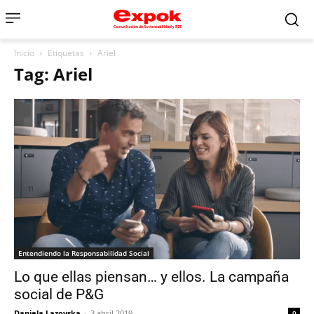
Inicio
Etiquetas
Ariel
Tag: Ariel
Entendiendo la Responsabilidad Social
Lo que ellas piensan… y ellos. La campaña
social de P&G
Daniela Lazovska
-
3 abril 2019
0