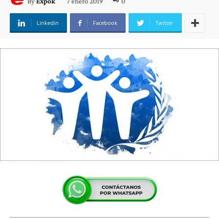
7 enero 2019
0
By
Expok
Linkedin
Facebook
Twitter