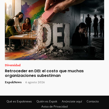
Diversidad
Retroceder en DEI: el costo que muchas
organizaciones subestiman
ExpokNews
-
6 agosto 2026
Qué es Expoknews
Quién es Expok
Anúnciate aquí
Contacto
Aviso de Privacidad