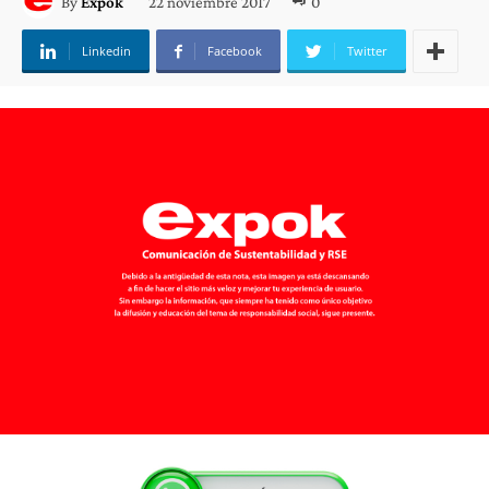
22 noviembre 2017
0
By
Expok
Linkedin
Facebook
Twitter