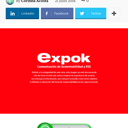
21 julio 2016
0
By
Corinna Acosta
Linkedin
Facebook
Twitter