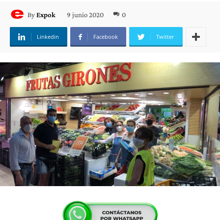
9 junio 2020
0
By
Expok
Linkedin
Facebook
Twitter