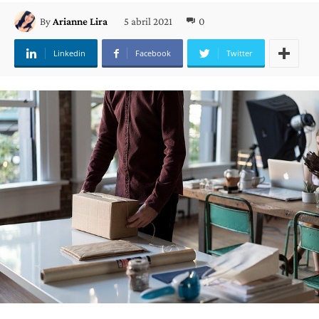
5 abril 2021
0
By
Arianne Lira
Linkedin
Facebook
Twitter