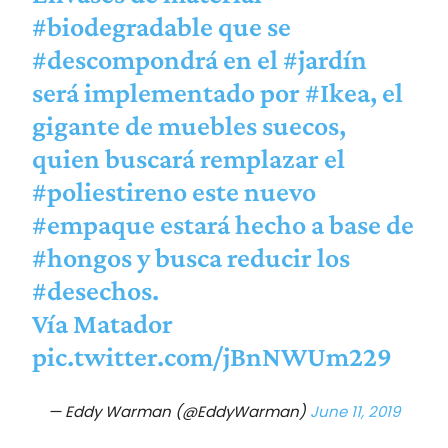
#biodegradable
que se
#descompondrá
en el
#jardín
será implementado por
#Ikea
, el
gigante de muebles suecos,
quien buscará remplazar el
#poliestireno
este nuevo
#empaque
estará hecho a base de
#hongos
y busca reducir los
#desechos
.
Vía Matador
pic.twitter.com/jBnNWUm229
— Eddy Warman (@EddyWarman)
June 11, 2019