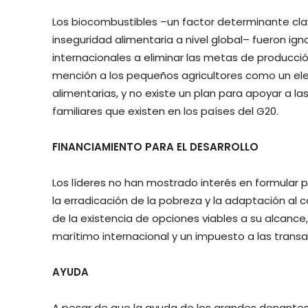
Los biocombustibles –un factor determinante clave
inseguridad alimentaria a nivel global– fueron ig
internacionales a eliminar las metas de producción
mención a los pequeños agricultores como un ele
alimentarias, y no existe un plan para apoyar a l
familiares que existen en los países del G20.
FINANCIAMIENTO PARA EL DESARROLLO
Los líderes no han mostrado interés en formular 
la erradicación de la pobreza y la adaptación al c
de la existencia de opciones viables a su alcance
marítimo internacional y un impuesto a las transa
AYUDA
A pesar de que la ayuda de los grandes donantes a